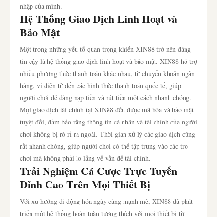
nhập của mình.
Hệ Thống Giao Dịch Linh Hoạt và
Bảo Mật
Một trong những yếu tố quan trọng khiến XIN88 trở nên đáng
tin cậy là hệ thống giao dịch linh hoạt và bảo mật. XIN88 hỗ trợ
nhiều phương thức thanh toán khác nhau, từ chuyển khoản ngân
hàng, ví điện tử đến các hình thức thanh toán quốc tế, giúp
người chơi dễ dàng nạp tiền và rút tiền một cách nhanh chóng.
Mọi giao dịch tài chính tại XIN88 đều được mã hóa và bảo mật
tuyệt đối, đảm bảo rằng thông tin cá nhân và tài chính của người
chơi không bị rò rỉ ra ngoài. Thời gian xử lý các giao dịch cũng
rất nhanh chóng, giúp người chơi có thể tập trung vào các trò
chơi mà không phải lo lắng về vấn đề tài chính.
Trải Nghiệm Cá Cược Trực Tuyến
Đỉnh Cao Trên Mọi Thiết Bị
Với xu hướng di động hóa ngày càng mạnh mẽ, XIN88 đã phát
triển một hệ thống hoàn toàn tương thích với mọi thiết bị từ