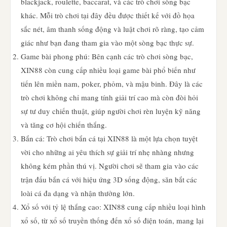
blackjack, roulette, baccarat, và các trò chơi sòng bạc
khác. Mỗi trò chơi tại đây đều được thiết kế với đồ họa
sắc nét, âm thanh sống động và luật chơi rõ ràng, tạo cảm
giác như bạn đang tham gia vào một sòng bạc thực sự.
Game bài phong phú: Bên cạnh các trò chơi sòng bạc,
XIN88 còn cung cấp nhiều loại game bài phổ biến như
tiến lên miền nam, poker, phỏm, và mậu binh. Đây là các
trò chơi không chỉ mang tính giải trí cao mà còn đòi hỏi
sự tư duy chiến thuật, giúp người chơi rèn luyện kỹ năng
và tăng cơ hội chiến thắng.
Bắn cá: Trò chơi bắn cá tại XIN88 là một lựa chọn tuyệt
vời cho những ai yêu thích sự giải trí nhẹ nhàng nhưng
không kém phần thú vị. Người chơi sẽ tham gia vào các
trận đấu bắn cá với hiệu ứng 3D sống động, săn bắt các
loài cá đa dạng và nhận thưởng lớn.
Xổ số với tỷ lệ thắng cao: XIN88 cung cấp nhiều loại hình
xổ số, từ xổ số truyền thống đến xổ số điện toán, mang lại