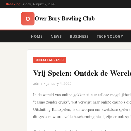
Breaking:
Friday, August 7, 2026
Over Bury Bowling Club
O
HOME
NEWS
BUSINESS
TECHNOLOGY
UNCATEGORIZED
Vrij Spelen: Ontdek de Werel
admin • January 4, 2025
In de wereld van online gokken zijn er talloze mogelijkhed
"casino zonder cruks", wat verwijst naar online casino’s 
Uitsluiting Kansspelen, is ontworpen om kwetsbare spelers
dit systeem waardevolle bescherming biedt, zijn er ook spel