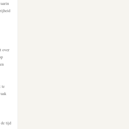
uu88 com
waarin
rijheid
bästa casino utan svensk
tr88 trang chủ
licens
tg88 trang chủ
casino online utan svensk
licens
tg88.com
t over
op
bästa online casinon
lc88
een
online casinos canada
https://kuwincom.net/
 te
online casinos canada
vaak
nk 88 nổ hũ
online casino
789win link
online casino
de tijd
789f app