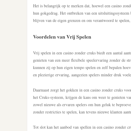
Het is belangrijk op te merken dat, hoewel een casino zon
hun gokgedrag. Het ontbreken van een uitsluitingssysteem b
blijven van de eigen grenzen en om verantwoord te spelen,
Voordelen van Vrij Spelen
Vrij spelen in een casino zonder cruks biedt een aantal aan
genieten van een meer flexibele speelervaring zonder de s
kunnen zij op hun eigen tempo spelen en zelf bepalen hoeve
en plezierige ervaring, aangezien spelers minder druk voel
Daarnaast zorgt het gokken in een casino zonder cruks voor 
het Cruks-systeem, krijgen de kans om weer te genieten van
zowel nieuwe als ervaren spelers om hun geluk te beproeve
zonder restricties te spelen, kan tevens nieuwe klanten aa
Tot slot kan het aanbod van spellen in een casino zonder cr