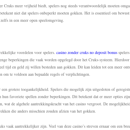
der Cruks meer vrijheid biedt, spelers nog steeds verantwoordelijk moeten omg
etekent niet dat spelers onbeperkt moeten gokken. Het is essentieel om bewust
 zelfs in een meer open speelomgeving.
trekkelijke voordelen voor spelers.
casino zonder cruks no deposit bonus
spelers
trenge beperkingen die vaak worden opgelegd door het Cruks-systeem. Hierdoor
el tijd en geld zij willen besteden aan gokken. Dit kan leiden tot een meer on
en om te voldoen aan bepaalde regels of verplichtingen.
een grotere toegankelijkheid. Spelers die mogelijk zijn uitgesloten of geregist
 hun favoriete spellen zonder beperkingen. Dit betekent dat er meer opties zij
n, wat de algehele aantrekkingskracht van het casino vergroot. De mogelijkhe
ntrekken die anders misschien zouden afzien van het gokken.
uks vaak aantrekkelijker zijn. Veel van deze casino’s streven ernaar om een bre