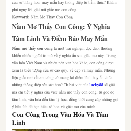
của sự thăng hoa, may mắn hay thông điệp từ tiềm thức? Khám
phá ngay lời giải mã giấc mơ con công.
Keyword:
Nằm Mơ Thấy Con Công
Nằm Mơ Thấy Con Công: Ý Nghĩa
Tâm Linh Và Điềm Báo May Mắn
Nằm mơ thấy con công
là một trải nghiệm độc đáo, thường
khiến nhiều người tò mò về ý nghĩa ẩn sau giấc mơ này. Trong
văn hóa Việt Nam và nhiều nền văn hóa khác, con công được
xem là biểu tượng của sự cao quý, vẻ đẹp và may mắn. Nhưng
liệu giấc mơ về con công có mang lại điềm lành hay ẩn chứa
lucky88
những thông điệp sâu sắc hơn? Từ bài viết của
sẽ giải
mã chi tiết ý nghĩa của việc nằm mơ thấy con công, từ góc độ
tâm linh, văn hóa đến tâm lý học, đồng thời cung cấp những gợi
ý hữu ích để bạn hiểu rõ hơn về giấc mơ của mình.
Con Công Trong Văn Hóa Và Tâm
Linh