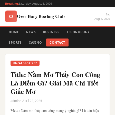
Breaking:
Saturday, August 8, 2026
Sat
Over Bury Bowling Club
O
Aug 8, 2026
HOME
NEWS
BUSINESS
TECHNOLOGY
SPORTS
CASINO
CONTACT
UNCATEGORIZED
Title: Nằm Mơ Thấy Con Công
Là Điềm Gì? Giải Mã Chi Tiết
Giấc Mơ
admin • April 22, 2025
Meta:
Nằm mơ thấy con công mang ý nghĩa gì? Là dấu hiệu