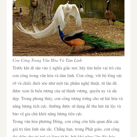
Con Công Trong Văn Hóa Và Tâm Linh
Trước khi đi sâu vào ý nghĩa giấc mơ, hãy tìm hiểu vai trò của
con công trong văn hóa và tâm linh. Con công, với bộ lông rực
rỡ và chiếc đuôi xòe như một tác phẩm nghệ thuật, từ lâu đã
được xem là biểu tượng của sự thịnh vượng, quyền uy và sắc
đẹp. Trong phong thủy, con công tượng trưng cho sự hài hòa và
năng lượng tích cực, thường được sử dụng để thu hút tài lộc và
bảo vệ gia chủ khỏi năng lượng tiêu cực.
Trong văn hóa phương Đông, con công còn liên quan đến các
giá trị tâm linh sâu sắc. Chẳng hạn, trong Phật giáo, con công
đại diện cho trí tuệ và lòng từ bi, bởi khả năng “ăn độc hóa