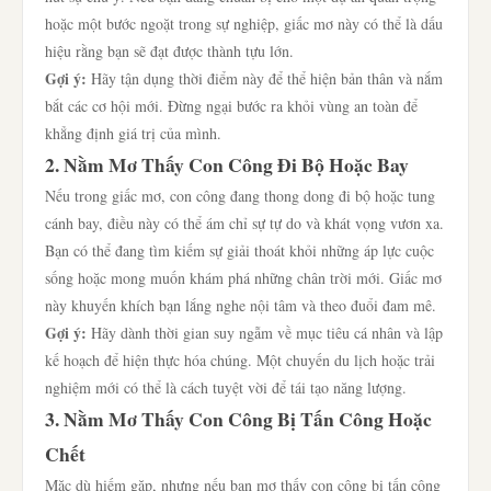
hoặc một bước ngoặt trong sự nghiệp, giấc mơ này có thể là dấu
hiệu rằng bạn sẽ đạt được thành tựu lớn.
Gợi ý:
Hãy tận dụng thời điểm này để thể hiện bản thân và nắm
bắt các cơ hội mới. Đừng ngại bước ra khỏi vùng an toàn để
khẳng định giá trị của mình.
2. Nằm Mơ Thấy Con Công Đi Bộ Hoặc Bay
Nếu trong giấc mơ, con công đang thong dong đi bộ hoặc tung
cánh bay, điều này có thể ám chỉ sự tự do và khát vọng vươn xa.
Bạn có thể đang tìm kiếm sự giải thoát khỏi những áp lực cuộc
sống hoặc mong muốn khám phá những chân trời mới. Giấc mơ
này khuyến khích bạn lắng nghe nội tâm và theo đuổi đam mê.
Gợi ý:
Hãy dành thời gian suy ngẫm về mục tiêu cá nhân và lập
kế hoạch để hiện thực hóa chúng. Một chuyến du lịch hoặc trải
nghiệm mới có thể là cách tuyệt vời để tái tạo năng lượng.
3. Nằm Mơ Thấy Con Công Bị Tấn Công Hoặc
Chết
Mặc dù hiếm gặp, nhưng nếu bạn mơ thấy con công bị tấn công