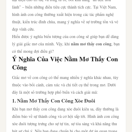
lành” – biến những điều tiêu cực thành tích cực. Tại Việt Nam,
hình ảnh con công thường xuất hiện trong các tác phẩm nghệ
thuật, kiến trúc đình chùa, mang ý nghĩa về sự trường tồn và vẻ
đẹp vĩnh cửu.
Hiểu được ý nghĩa biểu tượng của con công sẽ giúp bạn dễ dàng
nằm mơ thấy con công
lý giải giấc mơ của mình. Vậy, khi
, bạn
có thể mong đợi điều gì?
Ý Nghĩa Của Việc Nằm Mơ Thấy Con
Công
Giấc mơ về con công có thể mang nhiều ý nghĩa khác nhau, tùy
thuộc vào bối cảnh, cảm xúc và chi tiết cụ thể trong mơ. Dưới
đây là một số trường hợp phổ biến và cách giải mã:
1. Nằm Mơ Thấy Con Công Xòe Đuôi
Khi bạn mơ thấy con công đang xòe đuôi kiêu sa, đây thường là
điềm báo về sự thành công và cơ hội sắp tới. Hình ảnh con công
xòe đuôi tượng trưng cho sự tự tin, sự tỏa sáng và khả năng thu
hút sự chú ý. Nếu bạn đang chuẩn bị cho một dự án quan trọng