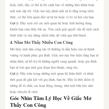
hoặc chết, đây có thể là lời cảnh báo về những khó khăn hoặc
mất mát sắp tới. Giấc mơ này phản ánh sự lo lắng trong tiềm
thức, có thể liên quan đến sự tự tin hoặc vị trí xã hội của bạn.
Gợi ý:
Hãy xem xét các mối quan hệ hoặc tình huống đang
khiến bạn cảm thấy bất an. Tìm cách giải quyết vấn đề một cách
bình tĩnh và xây dựng chiến lược để vượt qua thử thách.
4. Nằm Mơ Thấy Nhiều Con Công
Mơ thấy một đàn công rực rỡ thường là dấu hiệu của sự thịnh
vượng và hạnh phúc gia đình. Giấc mơ này báo hiệu rằng bạn sẽ
nhận được sự hỗ trợ từ những người xung quanh, hoặc gia đình
bạn sẽ trải qua một giai đoạn hòa thuận, sung túc.
Gợi ý:
Hãy trân trọng những mối quan hệ thân thiết và dành
thời gian để gắn kết với gia đình, bạn bè. Đây là thời điểm lý
tưởng để tổ chức các hoạt động chung, như một bữa tiệc nhỏ
hoặc chuyến đi chơi.
Góc Nhìn Tâm Lý Học Về Giấc Mơ
Thấy Con Công