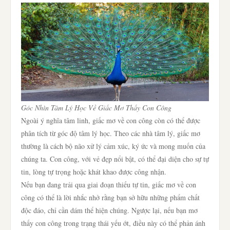
Góc Nhìn Tâm Lý Học Về Giấc Mơ Thấy Con Công
Ngoài ý nghĩa tâm linh, giấc mơ về con công còn có thể được
phân tích từ góc độ tâm lý học. Theo các nhà tâm lý, giấc mơ
thường là cách bộ não xử lý cảm xúc, ký ức và mong muốn của
chúng ta. Con công, với vẻ đẹp nổi bật, có thể đại diện cho sự tự
tin, lòng tự trọng hoặc khát khao được công nhận.
Nếu bạn đang trải qua giai đoạn thiếu tự tin, giấc mơ về con
công có thể là lời nhắc nhở rằng bạn sở hữu những phẩm chất
độc đáo, chỉ cần dám thể hiện chúng. Ngược lại, nếu bạn mơ
thấy con công trong trạng thái yếu ớt, điều này có thể phản ánh