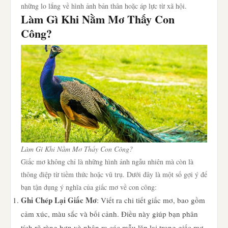
những lo lắng về hình ảnh bản thân hoặc áp lực từ xã hội.
Làm Gì Khi Nằm Mơ Thấy Con
Công?
Làm Gì Khi Nằm Mơ Thấy Con Công?
Giấc mơ không chỉ là những hình ảnh ngẫu nhiên mà còn là
thông điệp từ tiềm thức hoặc vũ trụ. Dưới đây là một số gợi ý để
bạn tận dụng ý nghĩa của giấc mơ về con công:
Ghi Chép Lại Giấc Mơ
: Viết ra chi tiết giấc mơ, bao gồm
cảm xúc, màu sắc và bối cảnh. Điều này giúp bạn phân
tích rõ ràng hơn và nhận ra các mẫu lặp lại trong giấc mơ.