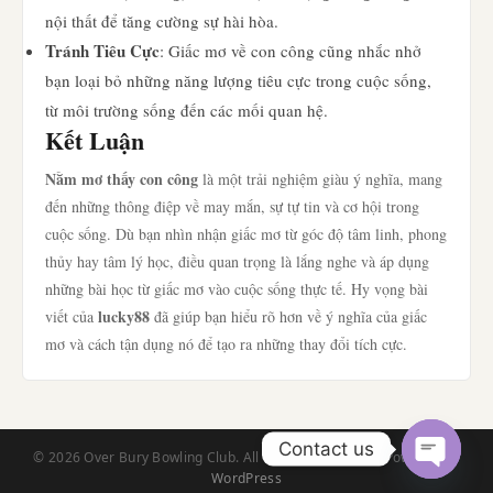
nội thất để tăng cường sự hài hòa.
Tránh Tiêu Cực
: Giấc mơ về con công cũng nhắc nhở
bạn loại bỏ những năng lượng tiêu cực trong cuộc sống,
từ môi trường sống đến các mối quan hệ.
Kết Luận
Nằm mơ thấy con công
là một trải nghiệm giàu ý nghĩa, mang
đến những thông điệp về may mắn, sự tự tin và cơ hội trong
cuộc sống. Dù bạn nhìn nhận giấc mơ từ góc độ tâm linh, phong
thủy hay tâm lý học, điều quan trọng là lắng nghe và áp dụng
những bài học từ giấc mơ vào cuộc sống thực tế. Hy vọng bài
lucky88
viết của
đã giúp bạn hiểu rõ hơn về ý nghĩa của giấc
mơ và cách tận dụng nó để tạo ra những thay đổi tích cực.
Contact us
© 2026 Over Bury Bowling Club. All Rights Reserved. | Powered by
WordPress
Open