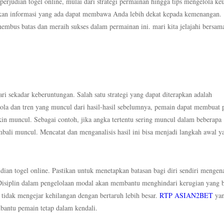
perjudian togel online, mulai dari strategi permainan hingga tips mengelola ke
kan informasi yang ada dapat membawa Anda lebih dekat kepada kemenangan.
mbus batas dan meraih sukses dalam permainan ini. mari kita jelajahi bersam
 sekadar keberuntungan. Salah satu strategi yang dapat diterapkan adalah
ola dan tren yang muncul dari hasil-hasil sebelumnya, pemain dapat membuat p
in muncul. Sebagai contoh, jika angka tertentu sering muncul dalam beberapa
bali muncul. Mencatat dan menganalisis hasil ini bisa menjadi langkah awal y
dian togel online. Pastikan untuk menetapkan batasan bagi diri sendiri mengen
Disiplin dalam pengelolaan modal akan membantu menghindari kerugian yang b
uk tidak mengejar kehilangan dengan bertaruh lebih besar.
RTP ASIAN2BET
ya
bantu pemain tetap dalam kendali.