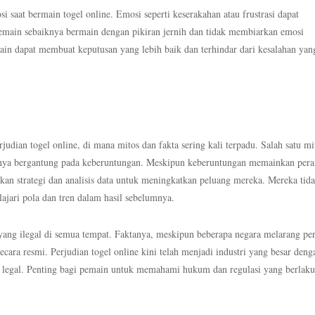
i saat bermain togel online. Emosi seperti keserakahan atau frustrasi dapat
emain sebaiknya bermain dengan pikiran jernih dan tidak membiarkan emosi
in dapat membuat keputusan yang lebih baik dan terhindar dari kesalahan yan
dian togel online, di mana mitos dan fakta sering kali terpadu. Salah satu mi
nya bergantung pada keberuntungan. Meskipun keberuntungan memainkan pera
an strategi dan analisis data untuk meningkatkan peluang mereka. Mereka tid
jari pola dan tren dalam hasil sebelumnya.
 yang ilegal di semua tempat. Faktanya, meskipun beberapa negara melarang per
cara resmi. Perjudian togel online kini telah menjadi industri yang besar deng
legal. Penting bagi pemain untuk memahami hukum dan regulasi yang berlaku