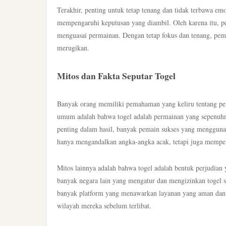
Terakhir, penting untuk tetap tenang dan tidak terbawa emos
mempengaruhi keputusan yang diambil. Oleh karena itu, p
menguasai permainan. Dengan tetap fokus dan tenang, pema
merugikan.
Mitos dan Fakta Seputar Togel
Banyak orang memiliki pemahaman yang keliru tentang perju
umum adalah bahwa togel adalah permainan yang sepenuh
penting dalam hasil, banyak pemain sukses yang menggunak
hanya mengandalkan angka-angka acak, tetapi juga mempela
Mitos lainnya adalah bahwa togel adalah bentuk perjudian
banyak negara lain yang mengatur dan mengizinkan togel se
banyak platform yang menawarkan layanan yang aman dan 
wilayah mereka sebelum terlibat.