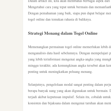
Dalam artikel ini, kita akan membahas berbagai aspek dari 
Mengetahui cara yang tepat untuk bermain dan memanfaat
Dengan pemahaman yang baik, siapa pun dapat belajar mene
togel online dan temukan rahasia di baliknya.
Strategi Menang dalam Togel Online
Memenangkan permainan togel online memerlukan lebih dari
menganalisis data hasil sebelumnya. Dengan mempelajari p
yang lebih terinformasi mengenai angka-angka yang mungk
minggu terakhir, ada kemungkinan angka tersebut akan kem
penting untuk meningkatkan peluang menang.
Selanjutnya, pengelolaan modal sangat penting dalam perju
berapa banyak uang yang akan digunakan untuk bermain. 
terjadi akibat keputusan impulsif. Selain itu, cobalah unt
konsisten dan bijaksana dalam mengenai taruhan akan mem