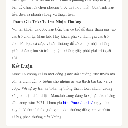
bạn dễ dàng lựa chọn phương thức phù hợp nhất. Quá trình nạp
tiền diễn ra nhanh chóng và thuận tiện.
Tham Gia Trò Chơi và Nhận Thưởng
Với tài khoản đã được nạp tiền, bạn có thể dễ dàng tham gia vào
các trò chơi tại Manclub. Hãy khám phá và tham gia các trò
chơi bài bạc, cá cược và săn thưởng để có cơ hội nhận những
phần thưởng lớn và trải nghiệm những giây phút giải trí tuyệt
vời.
Kết Luận
Manclub không chỉ là một cổng game đổi thưởng trực tuyến mà
còn là điểm đến lý tưởng cho những ai yêu thích bài bạc và cá
cược. Với sự uy tín, an toàn, hệ thống thanh toán nhanh chóng
và giao diện thân thiện, Manclub xứng đáng là sự lựa chọn hàng
đầu trong năm 2024. Tham gia
http://manclub.ist/
ngay hôm
nay để khám phá thế giới game đổi thưởng đẳng cấp và nhận
những phần thưởng siêu khủng.