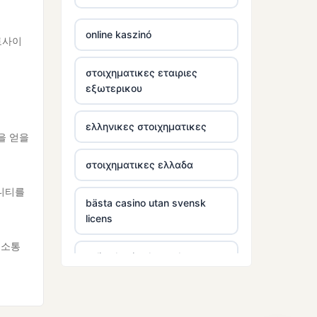
online kaszinó
£5 deposit casino
토사이
στοιχηματικες εταιριες
non uk registered gambling
εξωτερικου
sites
ελληνικες στοιχηματικες
irish online casinos
을 얻을
στοιχηματικες ελλαδα
https://tr88it.com/
뮤니티를
bästa casino utan svensk
https://tr88.locker/
licens
tg88 đăng nhập
 소통
online kasino hrvatska
tr88 army
bästa casino utan svensk
licens