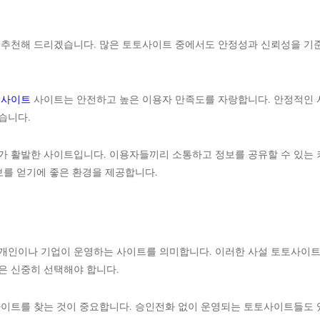
 추천해 드리겠습니다. 많은 토토사이트 중에서도 안정성과 신뢰성을 기
롯사이트
사이트는 안전하고 높은 이용자 만족도를 자랑합니다. 안정적인
습니다.
가 활발한 사이트입니다. 이용자들끼리 소통하고 정보를 공유할 수 있는
보를 얻기에 좋은 환경을 제공합니다.
개인이나 기업이 운영하는 사이트를 의미합니다. 이러한 사설 토토사이트
은 신중히 선택해야 합니다.
사이트를 찾는 것이 중요합니다. 승인전화 없이 운영되는 토토사이트들도 