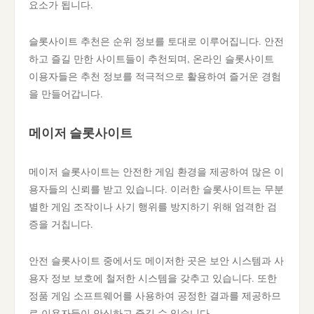
요소가 됩니다.
슬롯사이트 추천은 순위 정보를 토대로 이루어집니다. 안전
하고 즐길 만한 사이트들이 추천되며, 온라인 슬롯사이트
이용자들은 추천 정보를 적극적으로 활용하여 즐거운 경험
을 만들어갑니다.
메이저 슬롯사이트
메이저 슬롯사이트는 안전한 게임 환경을 제공하여 많은 이
용자들의 신뢰를 받고 있습니다. 이러한 슬롯사이트는 무분
별한 게임 조작이나 사기 행위를 방지하기 위해 엄격한 검
증을 거칩니다.
안전 슬롯사이트 중에서도 메이저한 곳은 보안 시스템과 사
용자 정보 보호에 철저한 시스템을 갖추고 있습니다. 또한
정품 게임 소프트웨어를 사용하여 공정한 결과를 제공하므
로 이용자들이 안심하고 즐길 수 있습니다.