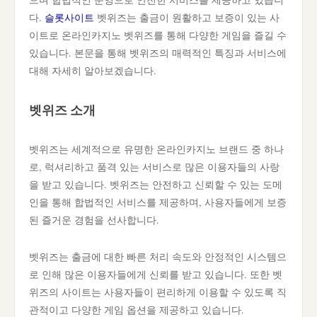
다.
슬롯사이트
벳위즈는 출금이 원활하고 보증이 있는 사
이트로 온라인카지노 벳위즈를 통해 다양한 게임을 즐길 수
있습니다. 본문을 통해 벳위즈의 매력적인 특징과 서비스에
대해 자세히 알아보겠습니다.
벳위즈 소개
벳위즈는 세계적으로 유명한 온라인카지노 브랜드 중 하나
로, 럭셔리하고 품격 있는 서비스로 많은 이용자들의 사랑
을 받고 있습니다. 벳위즈는 안전하고 신뢰할 수 있는 도메
인을 통해 합법적인 서비스를 제공하며, 사용자들에게 보증
된 즐거운 경험을 선사합니다.
벳위즈는 출금에 대한 빠른 처리 속도와 안정적인 시스템으
로 인해 많은 이용자들에게 신뢰를 받고 있습니다. 또한 벳
위즈의 사이트는 사용자들이 편리하게 이용할 수 있도록 직
관적이고 다양한 게임 옵션을 제공하고 있습니다.