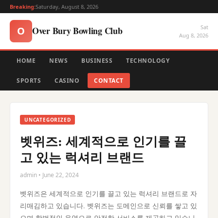
Breaking:
Saturday, August 8, 2026
Sat
Over Bury Bowling Club
O
Aug 8, 2026
HOME
NEWS
BUSINESS
TECHNOLOGY
SPORTS
CASINO
CONTACT
UNCATEGORIZED
벳위즈: 세계적으로 인기를 끌
고 있는 럭셔리 브랜드
admin • June 22, 2024
벳위즈은 세계적으로 인기를 끌고 있는 럭셔리 브랜드로 자
리매김하고 있습니다. 벳위즈는 도메인으로 신뢰를 쌓고 있
으며 합법적인 운영으로 안전한 서비스를 제공하고 있습니