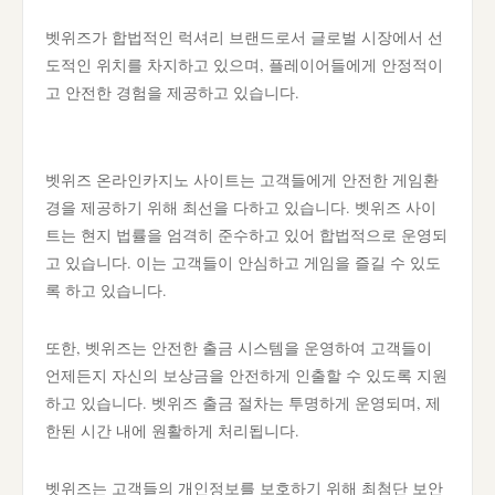
벳위즈가 합법적인 럭셔리 브랜드로서 글로벌 시장에서 선
도적인 위치를 차지하고 있으며, 플레이어들에게 안정적이
고 안전한 경험을 제공하고 있습니다.
벳위즈 온라인카지노 사이트는 고객들에게 안전한 게임환
경을 제공하기 위해 최선을 다하고 있습니다. 벳위즈 사이
트는 현지 법률을 엄격히 준수하고 있어 합법적으로 운영되
고 있습니다. 이는 고객들이 안심하고 게임을 즐길 수 있도
록 하고 있습니다.
또한, 벳위즈는 안전한 출금 시스템을 운영하여 고객들이
언제든지 자신의 보상금을 안전하게 인출할 수 있도록 지원
하고 있습니다. 벳위즈 출금 절차는 투명하게 운영되며, 제
한된 시간 내에 원활하게 처리됩니다.
벳위즈는 고객들의 개인정보를 보호하기 위해 최첨단 보안